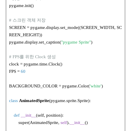
pygame.init()
# 스크린 객체 저장
SCREEN = pygame.display.set_mode((SCREEN_WIDTH, SC
REEN_HEIGHT))
pygame.display.set_caption(
"pygame Sprite"
)
# FPS를 위한 Clock 생성
clock = pygame.time.Clock()
FPS =
60
BACKGROUND_COLOR = pygame.Color(
'white'
)
class
AnimatedSprite
(pygame.sprite.Sprite):
def
__init__
(self, position):
super(AnimatedSprite,
self
).
__init__
()