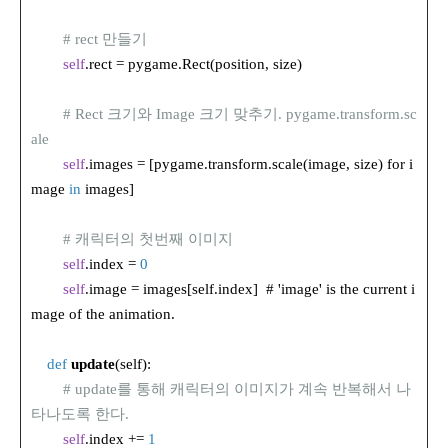
# rect 만들기
self
.rect = pygame.Rect(position, size)
# Rect 크기와 Image 크기 맞추기. pygame.transform.sc
ale
self
.images = [pygame.transform.scale(image, size) for i
mage
in
images]
# 캐릭터의 첫번째 이미지
self
.index =
0
self
.image = images[self.index] # 'image' is the current i
mage of the animation.
def
update
(self):
# update를 통해 캐릭터의 이미지가 계속 반복해서 나
타나도록 한다.
self
.index +=
1