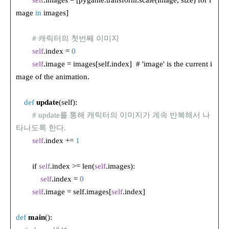
self
.images = [pygame.transform.scale(image, size) for i
mage
in
images]
# 캐릭터의 첫번째 이미지
self
.index =
0
self
.image = images[self.index] # 'image' is the current i
mage of the animation.
def
update
(self):
# update를 통해 캐릭터의 이미지가 계속 반복해서 나
타나도록 한다.
self
.index +=
1
if
self
.index >= len(
self
.images):
self
.index =
0
self
.image = self.images[
self
.index]
def
main
():