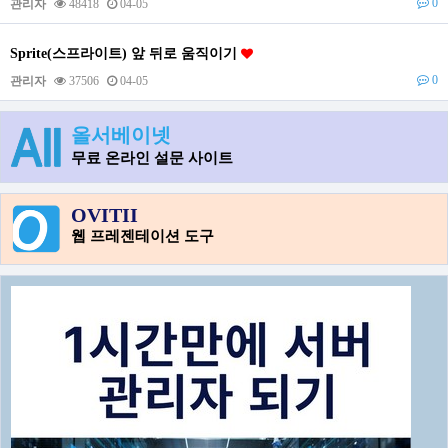
0
관리자
48418
04-05
Sprite(스프라이트) 앞 뒤로 움직이기
0
관리자
37506
04-05
올서베이넷
무료 온라인 설문 사이트
OVITII
웹 프레젠테이션 도구