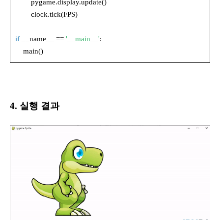
pygame.display.update()
clock.tick(FPS)
if
__name__ ==
'__main__'
:
main()
4. 실행 결과