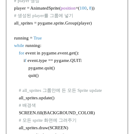
# player 생성
player = AnimatedSprite(
position
=(
100
,
8
))
# 생성된 player를 그룹에 넣기
all_sprites = pygame.sprite.Group(player)
running =
True
while
running:
for
event in pygame.event.get():
i
f
event.type == pygame.QUIT:
pygame.quit()
quit()
# all_sprites 그룹안에 든 모든 Sprite update
all_sprites.update()
# 배경색
SCREEN.fill(BACKGROUND_COLOR)
# 모든 sprite 화면에 그려주기
all_sprites.draw(SCREEN)