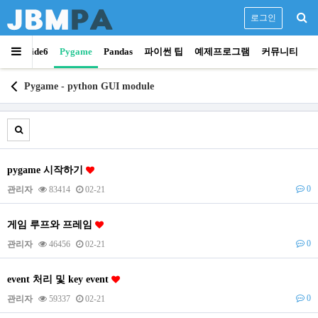
로그인
용
Pyside6
Pygame
Pandas
파이썬 팁
예제프로그램
커뮤니티
Pygame - python GUI module
pygame 시작하기
0
관리자
83414
02-21
게임 루프와 프레임
0
관리자
46456
02-21
event 처리 및 key event
0
관리자
59337
02-21